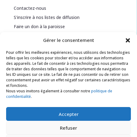
Contactez-nous
S'inscrire à nos listes de diffusion
Faire un don à la paroisse
Gérer le consentement
Informations légales
Pour offrir les meilleures expériences, nous utilisons des technologies
telles que les cookies pour stocker et/ou accéder aux informations
Politique de confidentialité
des appareils. Le fait de consentir à ces technologies nous permettra
de traiter des données telles que le comportement de navigation ou
Politique de cookies
les ID uniques sur ce site. Le fait de ne pas consentir ou de retirer son
Conditions générales
consentement peut avoir un effet négatif sur certaines caractéristiques
et fonctions.
Nous vous invitons également à consulter notre
politique de
confidentialité
.
Ressources
Documents téléchargeables
Accepter
Feuillets de chants pour la messe
Refuser
En savoir plus sur Enoria