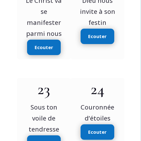
Le Christ va
Dieu nous
se
invite à son
manifester
festin
parmi nous
Ecouter
Ecouter
23
24
Sous ton
Couronnée
voile de
d’étoiles
tendresse
Ecouter