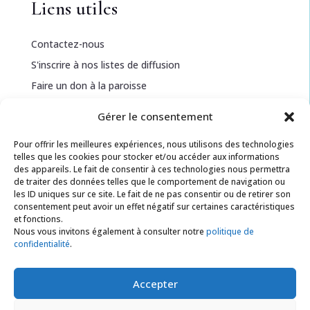
Liens utiles
Contactez-nous
S'inscrire à nos listes de diffusion
Faire un don à la paroisse
Gérer le consentement
Informations légales
Pour offrir les meilleures expériences, nous utilisons des technologies
telles que les cookies pour stocker et/ou accéder aux informations
Politique de confidentialité
des appareils. Le fait de consentir à ces technologies nous permettra
de traiter des données telles que le comportement de navigation ou
Politique de cookies
les ID uniques sur ce site. Le fait de ne pas consentir ou de retirer son
Conditions générales
consentement peut avoir un effet négatif sur certaines caractéristiques
et fonctions.
Nous vous invitons également à consulter notre
politique de
confidentialité
.
Ressources
Documents téléchargeables
Accepter
Feuillets de chants pour la messe