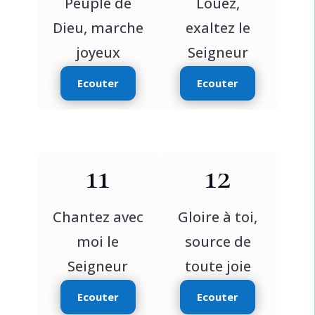
Peuple de
Louez,
Dieu, marche
exaltez le
joyeux
Seigneur
Ecouter
Ecouter
11
12
Chantez avec
Gloire à toi,
moi le
source de
Seigneur
toute joie
Ecouter
Ecouter