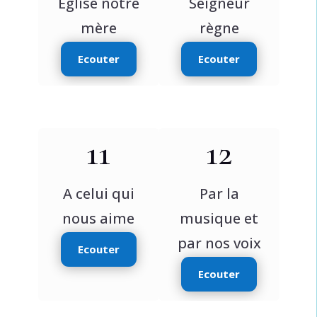
Eglise notre
Seigneur
mère
règne
Ecouter
Ecouter
11
12
A celui qui
Par la
nous aime
musique et
par nos voix
Ecouter
Ecouter