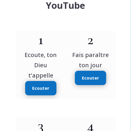
YouTube
1
2
Ecoute, ton
Fais paraître
Dieu
ton jour
t’appelle
Ecouter
Ecouter
3
4