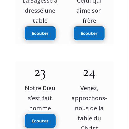
La Sagesse a
Celui qui
dressé une
aime son
table
frère
Ecouter
Ecouter
23
24
Notre Dieu
Venez,
s’est fait
approchons-
homme
nous de la
table du
Ecouter
Christ