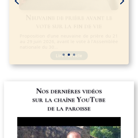
Départ du Père Cédric et
arrivée d’un nouveau curé
Chers paroissiens, je vous partage
aujourd'hui une nouvelle que je porte dans
la prière depuis...
Lire l'article
Nos dernières vidéos
sur la chaîne YouTube
de la paroisse