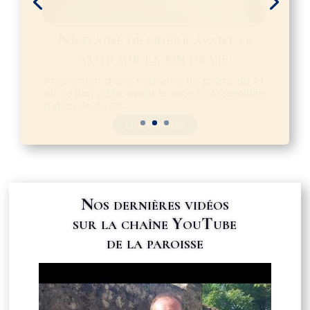
Départ du Père Cédric et
arrivée d’un nouveau curé
Chers paroissiens, je vous partage
aujourd'hui une nouvelle que je porte dans
la prière depuis...
Lire l'article
Nos dernières vidéos
sur la chaîne YouTube
de la paroisse